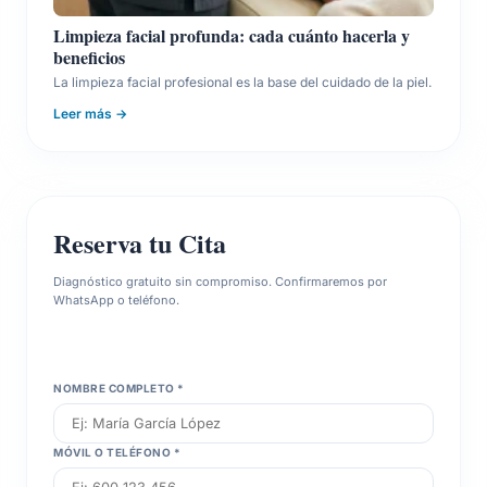
Limpieza facial profunda: cada cuánto hacerla y
3
Infusión
Aplicación por todo el rostro del
beneficios
Neurosens
suero S.O.S. Redness mediante
La limpieza facial profesional es la base del cuidado de la piel.
ligeros toques calmantes, sin
frotar la piel.
Leer más →
4
Sesión de
Exposición de 20 minutos a la
Fototerapia
luz LED celeste con propiedades
antiestrés y calmantes para la
piel inflamada.
Reserva tu Cita
5
Sellado y
Masaje muy suave con la crema
Diagnóstico gratuito sin compromiso. Confirmaremos por
Protección
protectora de textura ligera
WhatsApp o teléfono.
Moisturing Sensitive Cream
enriquecida con escualano.
NOMBRE COMPLETO *
*Resultados variables según cada paciente. Resultados no
garantizados.
MÓVIL O TELÉFONO *
Análisis Científico y Práctica de Cabina