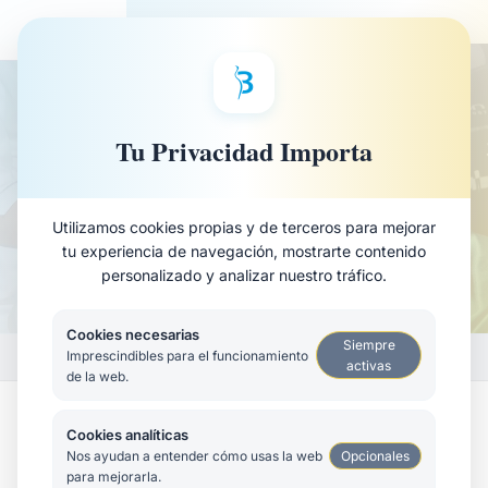
Saltar
al
TRATAMIENTO
contenido
principal
Piel sensible
Tu Privacidad Importa
Calma, fortalece y desensibiliza las pieles más
reactivas con tecnología no agresiva.
Utilizamos cookies propias y de terceros para mejorar
tu experiencia de navegación, mostrarte contenido
personalizado y analizar nuestro tráfico.
⏱
70 min
💰
Consultar
📋
3 - 4 sesiones (quincenales)
Cookies necesarias
Siempre
›
Imprescindibles para el funcionamiento
›
›
Inicio
Tratamientos
Faciales
Piel sensible
activas
de la web.
Tipos de tratamiento
Cookies analíticas
Opcionales
Nos ayudan a entender cómo usas la web
para mejorarla.