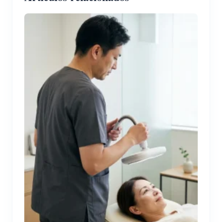
cicatrización
epidérmica.
Protocolo Clínico Secuencial
Fase del
Descripción Operativa y
Paso
Tratamiento
Mecanismo
1
Higiene
Limpieza sumamente suave con
Hipoalergénica
emulsiones enriquecidas con
prebióticos, sin perfume,
retirando el excedente con
celulosas.
2
Exfoliación
Aplicación de exfoliante
Enzimática
enzimático de alta tolerancia (sin
fricción física) para renovar el
estrato córneo sin inducir
eritema.