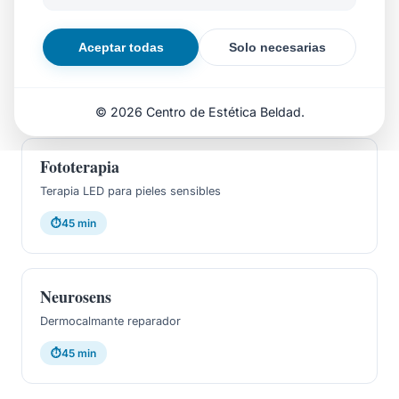
Cápsula BDR
Aceptar todas
Solo necesarias
Tratamiento con factores de crecimiento
⏱
60 min
© 2026 Centro de Estética Beldad.
Fototerapia
Terapia LED para pieles sensibles
⏱
45 min
Neurosens
Dermocalmante reparador
⏱
45 min