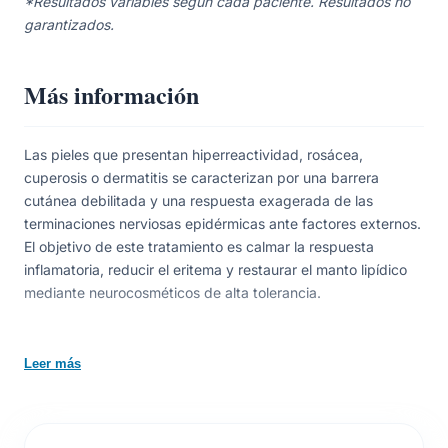
*Resultados variables según cada paciente. Resultados no
garantizados.
Más información
Las pieles que presentan hiperreactividad, rosácea,
cuperosis o dermatitis se caracterizan por una barrera
cutánea debilitada y una respuesta exagerada de las
terminaciones nerviosas epidérmicas ante factores externos.
El objetivo de este tratamiento es calmar la respuesta
inflamatoria, reducir el eritema y restaurar el manto lipídico
mediante neurocosméticos de alta tolerancia.
Parámetros Técnicos y Perfil de Activos
Leer más
Ingredientes
Activos /
Beneficios
Componente