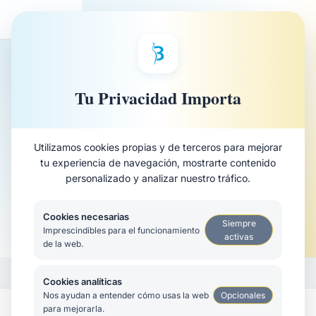
Saltar
al
contenido
BLOG
principal
Cómo identificar tu tipo
Tu Privacidad Importa
de acné y tratarlo
Utilizamos cookies propias y de terceros para mejorar
adecuadamente
tu experiencia de navegación, mostrarte contenido
personalizado y analizar nuestro tráfico.
29 Jun, 2026
·
1 min de lectura
ACNÉ
Cookies necesarias
Siempre
Imprescindibles para el funcionamiento
activas
de la web.
›
›
Inicio
Blog
Cómo identificar tu tipo de acné y tratarlo adecuadamente
Cookies analíticas
Opcionales
Nos ayudan a entender cómo usas la web
para mejorarla.